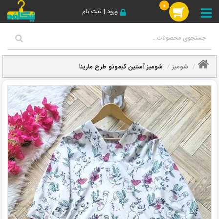
0
ورود | ثبت نام
شومیز
شومیز آستین کیمونو طرح مارینا