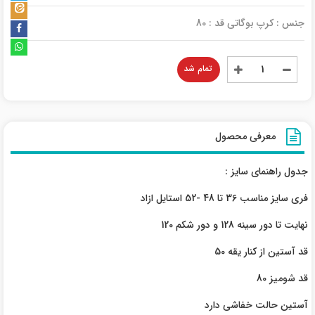
جنس : کرپ بوگاتی قد : 80
تمام شد
معرفی محصول
جدول راهنمای سایز :
فری سایز مناسب 36 تا 48 -52 استایل ازاد
نهایت تا دور سینه 128 و دور شکم 120
قد آستین از کنار یقه 50
قد شومیز 80
آستین حالت خفاشی دارد