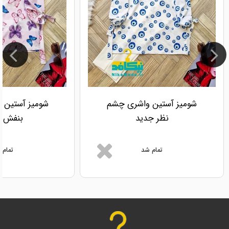
شومیز آستین واشری چشم
شومیز آستین و
نظر جدید
بنفش ج
تمام شد
تمام 