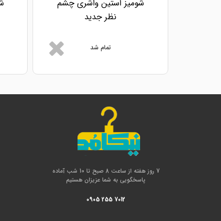
شومیز آستین واشری چشم
شو
نظر جدید
تمام شد
7 روز هفته از ساعت 8 صبح تا 10 شب آماده
پاسخگویی به شما عزیزان هستیم
0905 255 7012