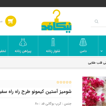
دامن
شلوار زنانه
پیراهن زنانه
تخفی
کی قلب طلایی
شومیز آستین کیمونو طرح راه راه سف
جنس : کرپ بوگاتی قد : 80