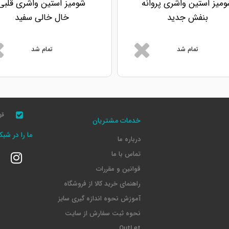
میز آستین واشری پروانه
شومیز آستین واشری قلبی
بنفش جدید
خال خالی سفید
تمام شد
تمام شد
قو
خدمات مشتریان
ما را در شب
درباره ما
تماس با ما
قوانین و مقررات
راهنمای خرید کالا از فروشگاه
آموزش نحوه اندازه گیری سایز
نحوه ثبت سفارش از سایت
OutLet