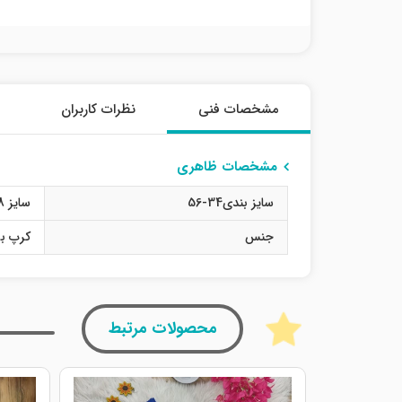
مشخصات فنی
نظرات کاربران
مشخصات ظاهری
سایز بندی34-56
سایز 38
جنس
کرپ بو
محصولات مرتبط