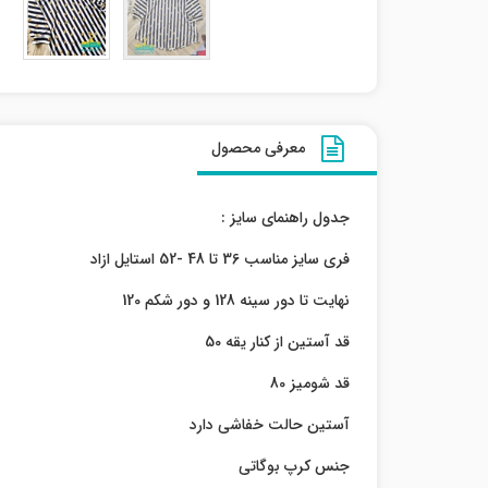
معرفی محصول
جدول راهنمای سایز :
فری سایز مناسب 36 تا 48 -52 استایل ازاد
نهایت تا دور سینه 128 و دور شکم 120
قد آستین از کنار یقه 50
قد شومیز 80
آستین حالت خفاشی دارد
جنس کرپ بوگاتی