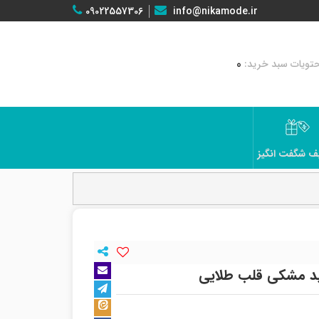
09022557306
info@nikamode.ir
0
ف شگفت انگیز
ید مشکی قلب طلایی