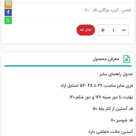
جنس : کرپ بوگاتی قد : 80
تمام شد
معرفی محصول
جدول راهنمای سایز :
فری سایز مناسب 36 تا 48 -52 استایل ازاد
نهایت تا دور سینه 128 و دور شکم 120
قد آستین از کنار یقه 50
قد شومیز 80
آستین حالت خفاشی دارد