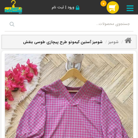
0
ورود | ثبت نام
شومیز
شومیز آستین کیمونو طرح پیچازی طوسی بنفش