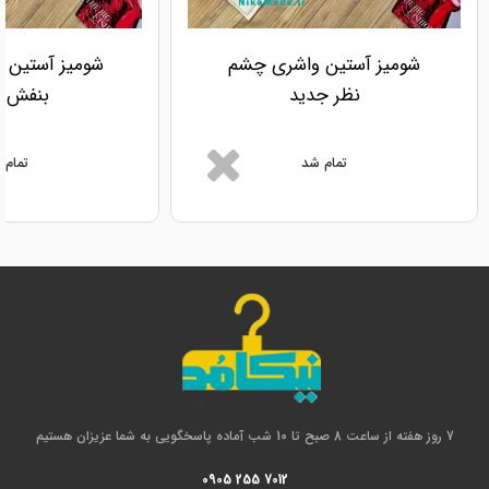
شومیز آستین واشری چشم
شومیز آستین و
نظر جدید
بنفش ج
تمام شد
تمام 
7 روز هفته از ساعت 8 صبح تا 10 شب آماده پاسخگویی به شما عزیزان هستیم
0905 255 7012