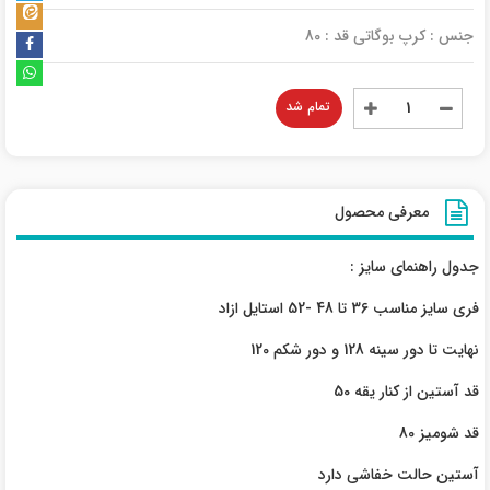
جنس : کرپ بوگاتی قد : 80
تمام شد
معرفی محصول
جدول راهنمای سایز :
فری سایز مناسب 36 تا 48 -52 استایل ازاد
نهایت تا دور سینه 128 و دور شکم 120
قد آستین از کنار یقه 50
قد شومیز 80
آستین حالت خفاشی دارد