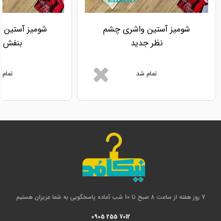
شومیز آستین واشری چشم
شومیز آستین و
نظر جدید
بنفش ج
تمام شد
تمام 
7 روز هفته از ساعت 8 صبح تا 10 شب آماده پاسخگویی به شما عزیزان هستیم
0905 255 7012