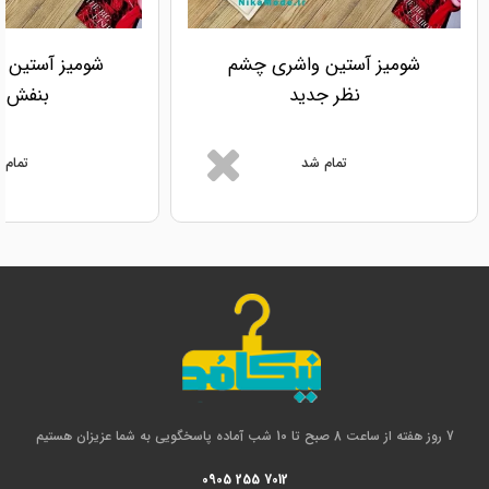
شومیز آستین واشری چشم
شومیز آستین و
نظر جدید
بنفش ج
تمام شد
تمام 
7 روز هفته از ساعت 8 صبح تا 10 شب آماده پاسخگویی به شما عزیزان هستیم
0905 255 7012