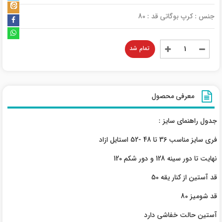
جنس : کرپ بوگاتی قد : 80
تمام شد
معرفی محصول
جدول راهنمای سایز :
فری سایز مناسب 36 تا 48 -52 استایل ازاد
نهایت تا دور سینه 128 و دور شکم 120
قد آستین از کنار یقه 50
قد شومیز 80
آستین حالت خفاشی دارد