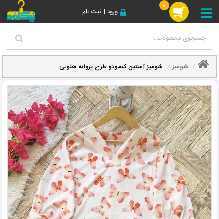
0
ورود | ثبت نام
شومیز
شومیز آستین کیمونو طرح پروانه هلویی