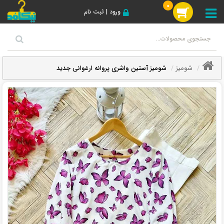
0
ورود | ثبت نام
شومیز
شومیز آستین واشری پروانه ارغوانی جدید