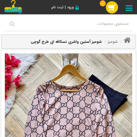
0
ورود | ثبت نام
شومیز
شومیز آستین واشری نسکافه ای طرح گوچی