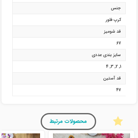
جنس
کرپ فلور
قد شومیز
67
سایز بندی عددی
4
,
3
,
2
,
1
قد آستین
47
محصولات مرتبط