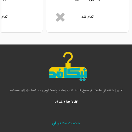
تمام شد
تمام 
7 روز هفته از ساعت 8 صبح تا 10 شب آماده پاسخگویی به شما عزیزان هستیم
0905 255 7012
خدمات مشتریان