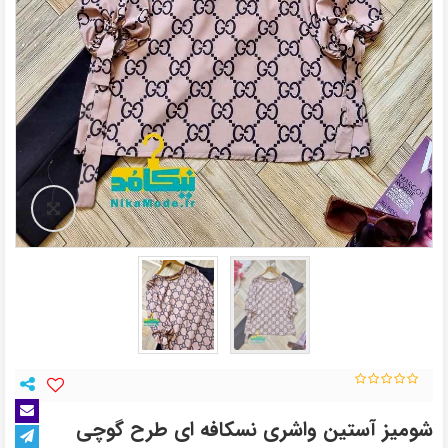
شومیز آستین واشری نسکافه ای طرح گوچی