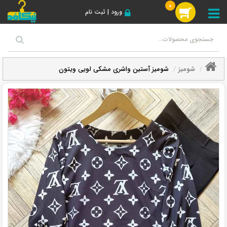
0
ورود | ثبت نام
شومیز
شومیز آستین واشری مشکی لویی ویتون