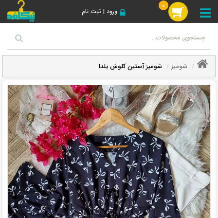
0
ورود | ثبت نام
شومیز
شومیز آستین کلوش یلدا