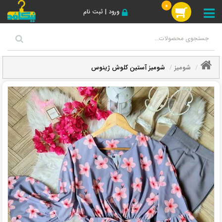
0
ورود | ثبت نام
شومیز
شومیز آستین کلوش ژینوس