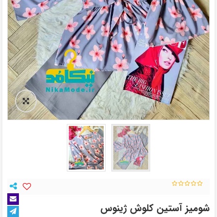
شومیز آستین کلوش ژینوس