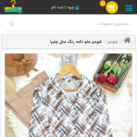
0
ورود | ثبت نام
شومیز
شومیز جلو دکمه رنگ سال چلیپا