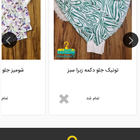
تونیک جلو دکمه زبرا سبز
شومیز جلو دک
تمام شد
تمام 