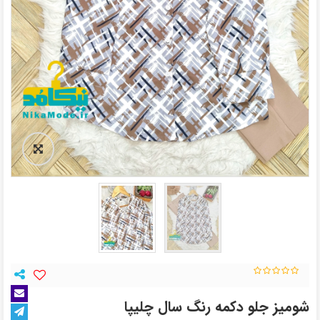
شومیز جلو دکمه رنگ سال چلیپا