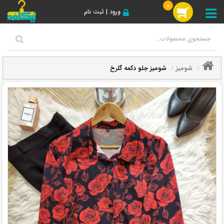
0
ورود | ثبت نام
شومیز
شومیز جلو دکمه گلرخ