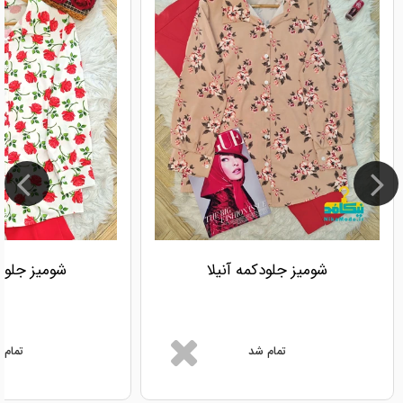
شومیز جلودکمه آنیلا
شومیز جلو د
تمام شد
تمام 