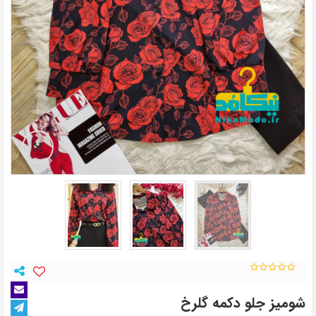
شومیز جلو دکمه گلرخ