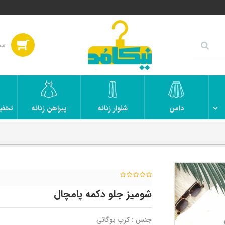
دامن
شلوار زنانه
پیراهن زنانه
تخفی
شومیز جلو دکمه پامچال
جنس : کرپ بوگاتی