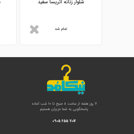
شلوار زنانه آتریسا سفید
ش
تمام شد
7 روز هفته از ساعت 8 صبح تا 10 شب آماده
پاسخگویی به شما عزیزان هستیم
0905 255 7012