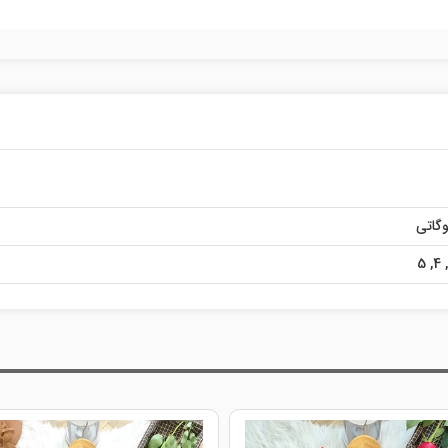
گاتی
5
,
4
,