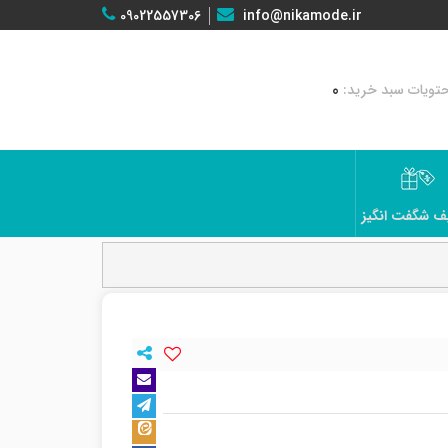
09022557306
info@nikamode.ir
0
ف شگفت انگیز