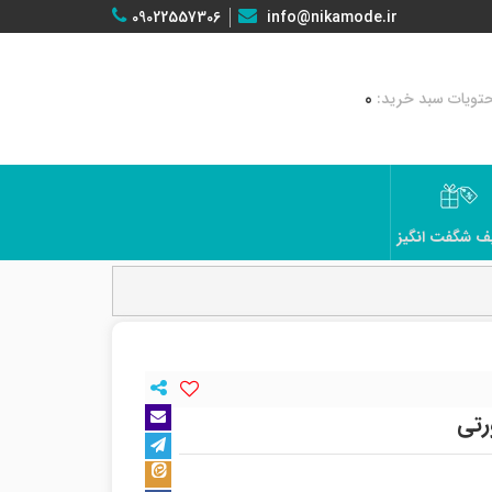
09022557306
info@nikamode.ir
0
ف شگفت انگیز
رتی