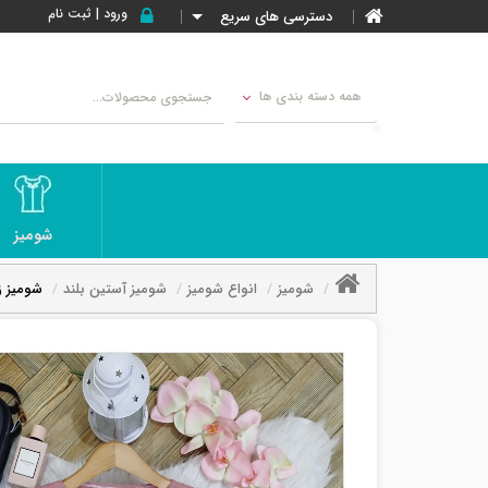
ورود | ثبت نام
دسترسی های سریع
همه دسته بندی ها
شومیز
شومیز
انواع شومیز
شومیز آستین بلند
شومیز ز