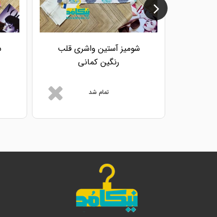
شومیز آستین واشری قلب
ش
رنگین کمانی
تمام شد