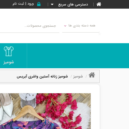
ورود | ثبت نام
دسترسی های سریع
همه دسته بندی ها
شومیز
شومیز
شومیز زنانه آستین واشری آیریس