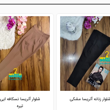
لوار زنانه آتریسا مشکی
شلوار آتریسا نسکافه ایی
تیره