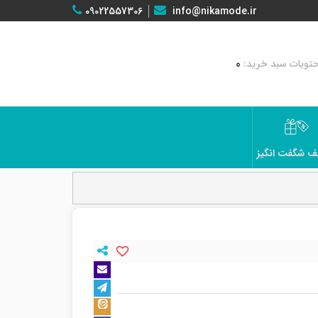
09022557306
info@nikamode.ir
0
ف شگفت انگیز