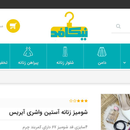
دامن
شلوار زنانه
پیراهن زنانه
تخفی
شومیز زنانه آستین واشری آیریس
4سایزی قد شومیز 67 دارای کمربند چرم