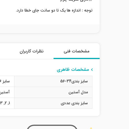
توجه : اندازه ها یک تا دو سانت جای خطا دارد.
مشخصات فنی
نظرات کاربران
مشخصات ظاهری
سایز بندی34-56
سایز 36
مدل آستین
آستین
سایز بندی عددی
1
,
2
,
3