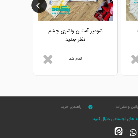
شومیز آستین واشری چشم
شومیز آ
نظر جدید
تمام شد
انین و مقررات
راهنمای خرید
که های اجتماعی دنبال کنید: