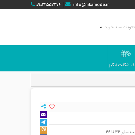
09022557306
info@nikamode.ir
0
ف شگفت انگیز