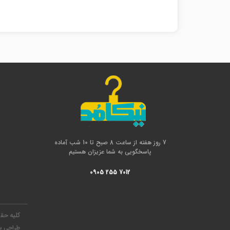
7 روز هفته از ساعت 8 صبح تا 10 شب آماده
پاسخگویی به شما عزیزان هستیم
0905 255 7012
کلیه حق
طراحی س