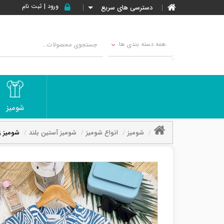
ورود | ثبت نام
دسترسی های سریع
همه دسته بندی ها
شومیز
شومیز
انواع شومیز
شومیز آستین بلند
شومیز ز