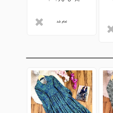
قل
تمام شد
پیراهن