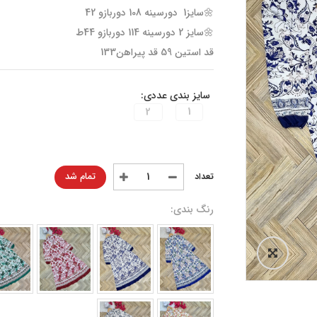
🌼سایز1 دورسینه 108 دوربازو 42
🌼سایز 2 دورسینه 114 دوربازو 44ط
قد استین 59 قد پیراهن133
سایز بندی عددی:
2
1
تمام شد
رنگ بندی: