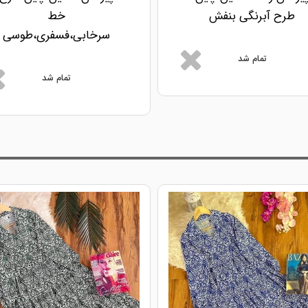
طرح آبرنگی بنفش
خط
سرخابی،فسفری،طوسی
تمام شد
تمام شد