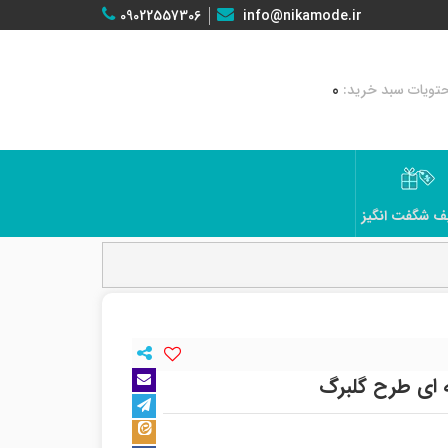
09022557306
info@nikamode.ir
0
ف شگفت انگیز
 ای طرح گلبرگ