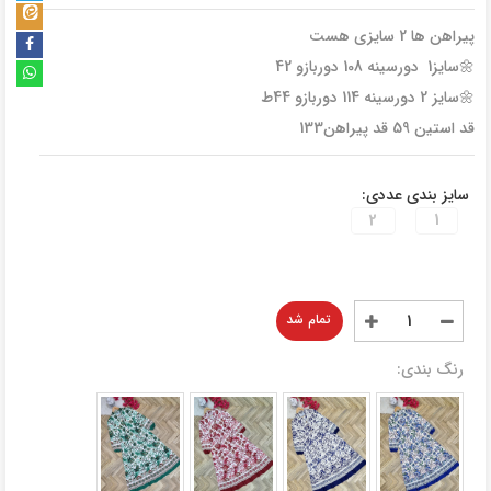
پیراهن ها 2 سایزی هست
🌼سایز1 دورسینه 108 دوربازو 42
🌼سایز 2 دورسینه 114 دوربازو 44ط
قد استین 59 قد پیراهن133
سایز بندی عددی:
2
1
تمام شد
رنگ بندی: