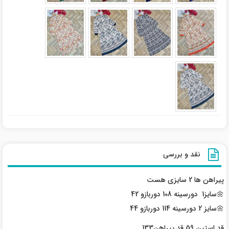
نقد و بررسی
پیراهن ها 2 سایزی هست
🌼سایز1 دورسینه 108 دوربازو 42
🌼سایز 2 دورسینه 114 دوربازو 44
قد استین 59 قد پیراهن133