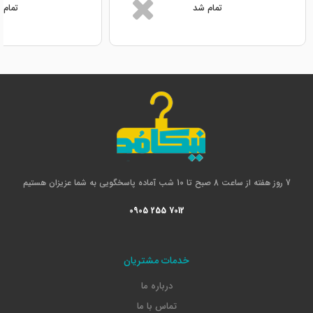
تمام شد
تمام 
7 روز هفته از ساعت 8 صبح تا 10 شب آماده پاسخگویی به شما عزیزان هستیم
0905 255 7012
خدمات مشتریان
درباره ما
تماس با ما