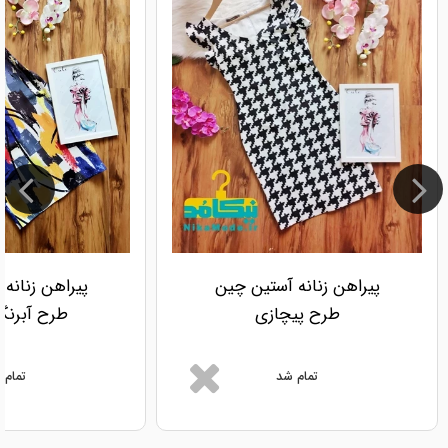
پیراهن زنانه آستین چین
پیراهن زنانه
طرح پیچازی
طرح آبرنگ
تمام شد
تمام 