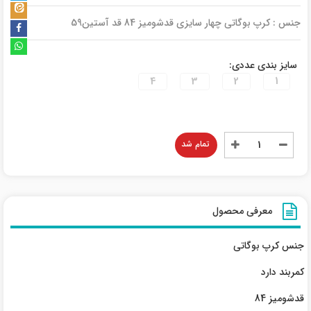
جنس : کرپ بوگاتی چهار سایزی قدشومیز 84 قد آستین59
سایز بندی عددی:
4
3
2
1
تمام شد
معرفی محصول
جنس کرپ بوگاتی
کمربند دارد
قدشومیز 84