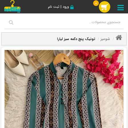
0
ورود | ثبت نام
شومیز
تونیک پنج دکمه سبز لیارا