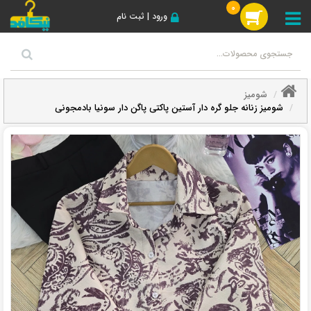
0
ورود | ثبت نام
شومیز
شومیز زنانه جلو گره دار آستین پاکتی پاگن دار سونیا بادمجونی