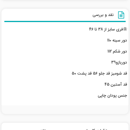
نقد و بررسی
🦋فری سایز از 38 تا 46
دور سینه 110
دور شکم 112
دوربازو39
قد شومیز قد جلو 56 قد پشت 50
قد آستین 45
جنس پودان چاپی