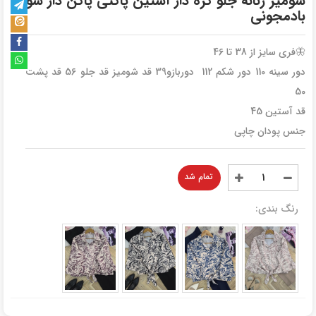
شومیز زنانه جلو گره دار آستین پاکتی پاگن دار سونیا
بادمجونی
🦋فری سایز از 38 تا 46
دور سینه 110 دور شکم 112 دوربازو39 قد شومیز قد جلو 56 قد پشت
50
قد آستین 45
جنس پودان چاپی
تمام شد
رنگ بندی: