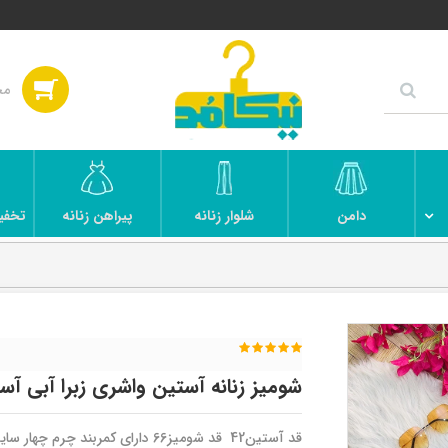
دامن
شلوار زنانه
پیراهن زنانه
تخفی
شومیز زنانه آستین واشری زبرا آبی آس
قد آستین42 قد شومیز66 دارای کمربند چرم چهار سایزی