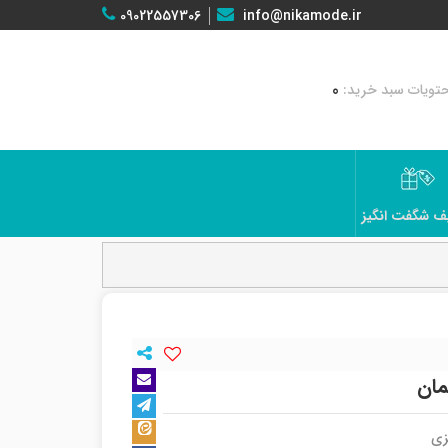
09022557306
info@nikamode.ir
0
ف شگفت انگیز
مان