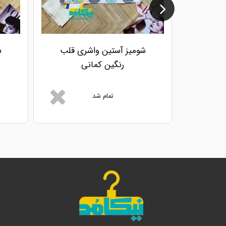
شومیز آستین واشری قلب
ش
رنگین کمانی
تمام شد