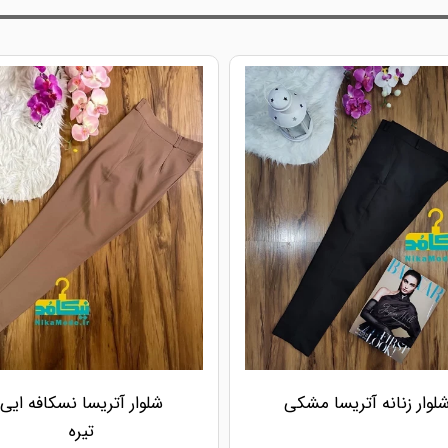
لوار زنانه آتریسا مشکی
شلوار آتریسا نسکافه ایی
تیره