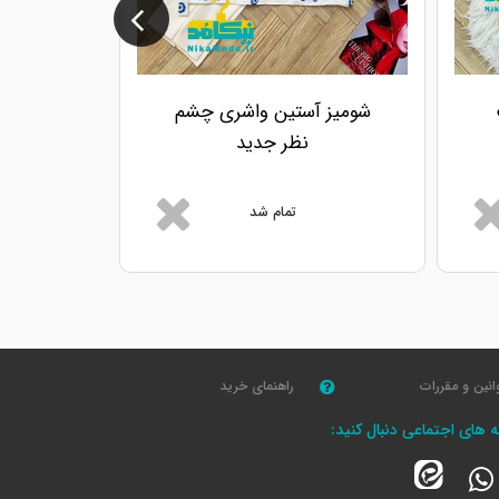
شومیز آستین واشری چشم
شومیز آ
نظر جدید
تمام شد
انین و مقررات
راهنمای خرید
که های اجتماعی دنبال کنید: