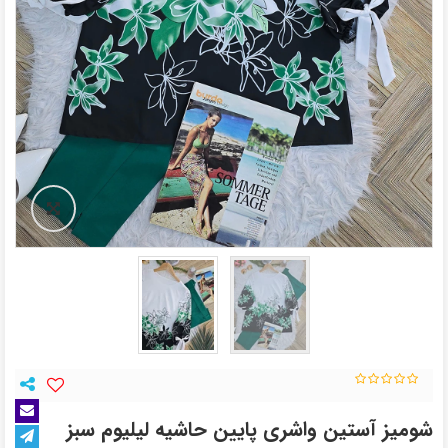
شومیز آستین واشری پایین حاشیه لیلیوم سبز