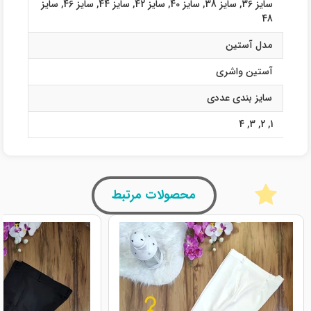
سایز 36
,
سایز 38
,
سایز 40
,
سایز 42
,
سایز 44
,
سایز 46
,
سایز
48
مدل آستین
آستین واشری
سایز بندی عددی
4
,
3
,
2
,
1
محصولات مرتبط