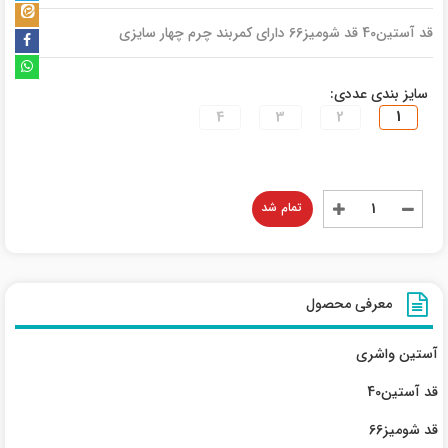
قد آستین40 قد شومیز66 دارای کمربند چرم چهار سایزی
سایز بندی عددی:
4
3
2
1
تمام شد
معرفی محصول
آستین واشری
قد آستین40
قد شومیز66