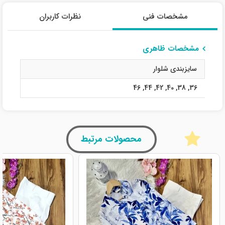
مشخصات فنی
نظرات کاربران
مشخصات ظاهری
سایزبندی شلوار
46
,
44
,
42
,
40
,
38
,
36
محصولات مرتبط