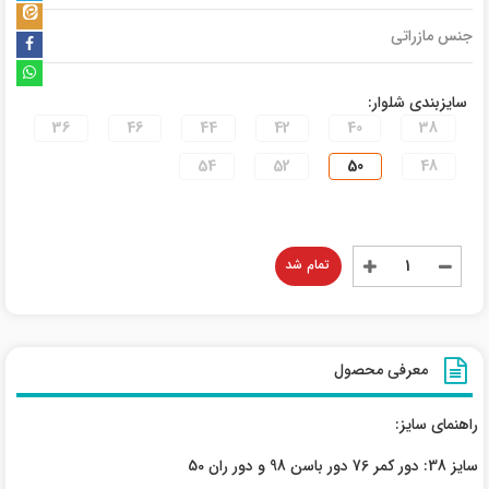
جنس مازراتی
سایزبندی شلوار:
36
46
44
42
40
38
54
52
50
48
تمام شد
معرفی محصول
راهنمای سایز:
سایز 38: دور کمر 76 دور باسن 98 و دور ران 50