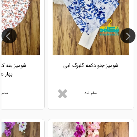
شومیز جلو دکمه گلبرگ آبی
شومیز یقه کر
بهار ه
تمام شد
تمام 