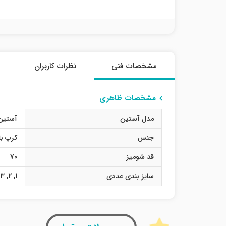
مشخصات فنی
نظرات کاربران
مشخصات ظاهری
مدل آستین
آستین
جنس
کرپ با
قد شومیز
70
سایز بندی عددی
1
,
2
,
3