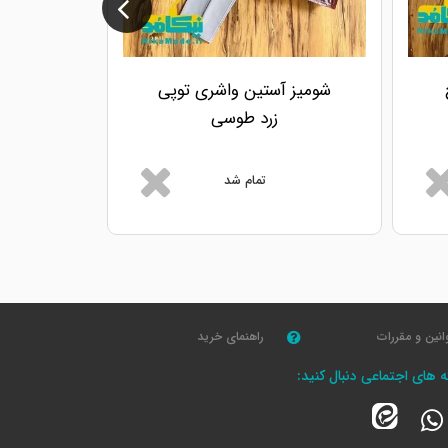
شومیز آستین واشری توپی
شومیز 
زرد طوسی
ص
تمام شد
انین و مقررات
راهنمای خرید
که های اجتماعی دنبال کنید: