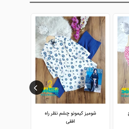
شومیز کیمونو چشم نظر راه
شومیز ک
افقی