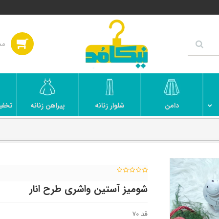
دامن
شلوار زنانه
پیراهن زنانه
تخفی
شومیز آستین واشری طرح انار
قد ۷۰