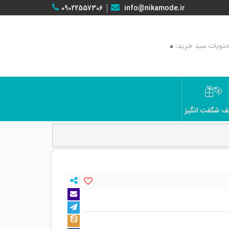
09022557306
info@nikamode.ir
0
ف شگفت انگیز