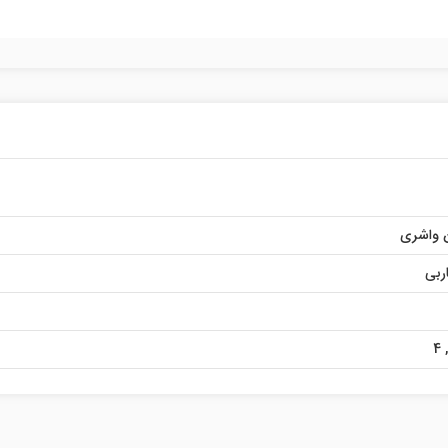
 واشری
ربی
4
,