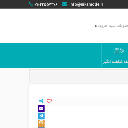
09022557306
info@nikamode.ir
0
ف شگفت انگیز