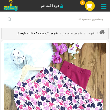
0
ورود | ثبت نام
شومیز
شومیز طرح دار
شومیز کیمونو بگ قلب طرحدار