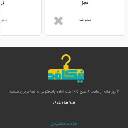
سبز
زرد
تمام شد
تمام 
7 روز هفته از ساعت 8 صبح تا 10 شب آماده پاسخگویی به شما عزیزان هستیم
0905 255 7012
خدمات مشتریان