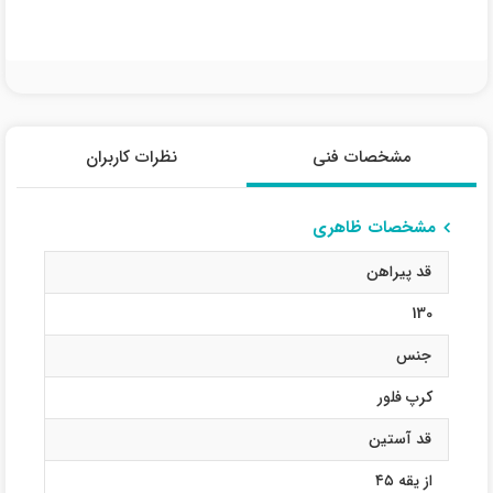
مشخصات فنی
نظرات کاربران
مشخصات ظاهری
قد پیراهن
130
جنس
کرپ فلور
قد آستین
از یقه ۴۵