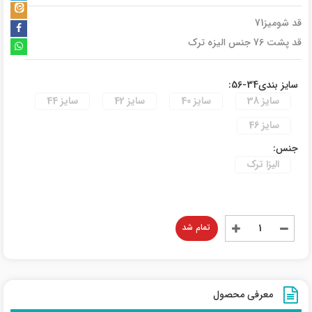
قد شومیز71
قد پشت 76 جنس الیزه ترک
سایز بندی34-56:
سایز 38
سایز 40
سایز 42
سایز 44
سایز 46
جنس:
الیزا ترک
تمام شد
معرفی محصول