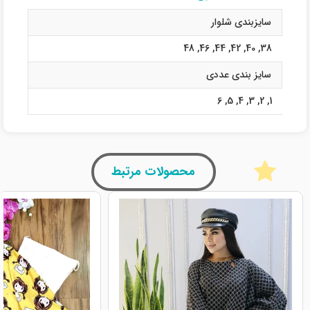
سایزبندی شلوار
48
,
46
,
44
,
42
,
40
,
38
سایز بندی عددی
6
,
5
,
4
,
3
,
2
,
1
محصولات مرتبط