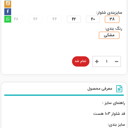
سایزبندی شلوار:
48
46
44
42
40
38
رنگ بندی:
مشکی
تمام شد
معرفی محصول
راهنمای سایز :
قد شلوار 103 هست
سایز بندی: