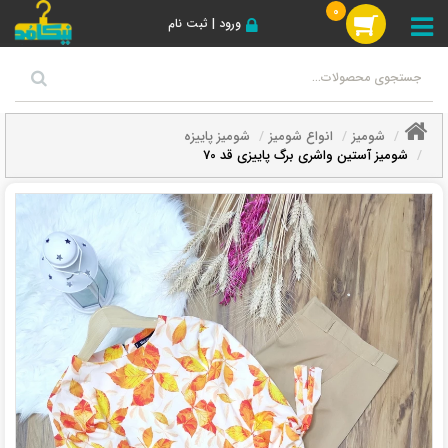
0
ورود | ثبت نام
شومیز
انواع شومیز
شومیز پاییزه
شومیز آستین واشری برگ پاییزی قد 70