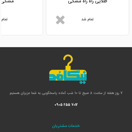
طلایی راه راه مشکی
مشکی س
تمام شد
تمام 
7 روز هفته از ساعت 8 صبح تا 10 شب آماده پاسخگویی به شما عزیزان هستیم
0905 255 7012
خدمات مشتریان