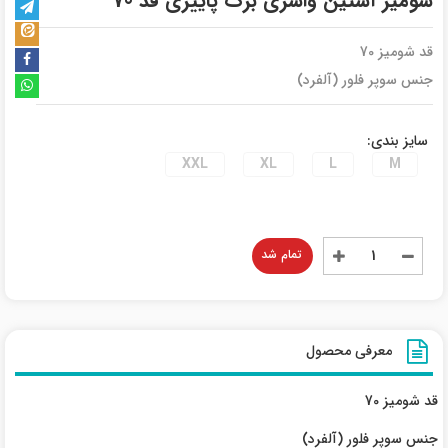
شومیز آستین واشری برگ پاییزی قد 70
قد شومیز 70
جنس سوپر فلور (آلفرد)
سایز بندی:
XXL
XL
L
M
تمام شد
معرفی محصول
قد شومیز 70
جنس سوپر فلور (آلفرد)