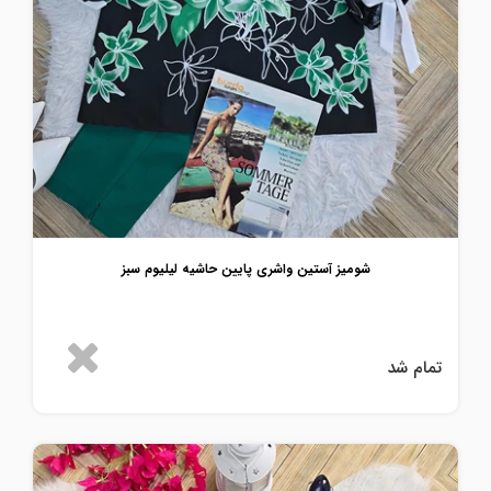
شومیز آستین واشری پایین حاشیه لیلیوم سبز
تمام شد