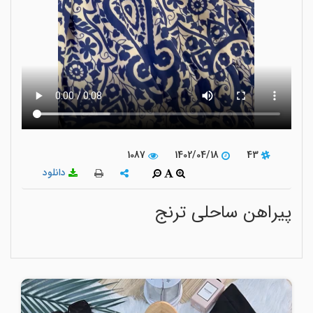
1087
1402/04/18
43
دانلود
پیراهن ساحلی ترنج