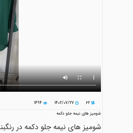
1494
1402/07/27
62
شومیز های نیمه جلو دکمه
شومیز های نیمه جلو دکمه در رنگب