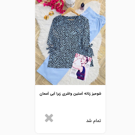
شومیز زنانه آستین واشری زبرا آبی آسمان
تمام شد