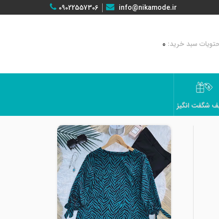
09022557306
info@nikamode.ir
0
ف شگفت انگیز