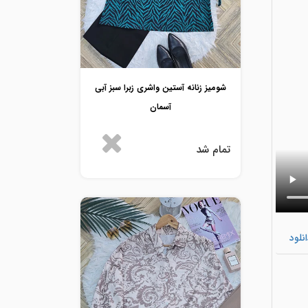
شومیز زنانه آستین واشری زبرا سبز آبی
آسمان
تمام شد
نلود