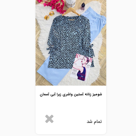
شومیز زنانه آستین واشری زبرا آبی آسمان
تمام شد