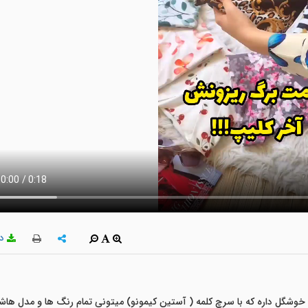
دا
 ازاد 💙یک عالمه مدل خوشگل داره که با سرچ کلمه ( آستین کیمونو) میتونی تمام رنگ ها و مدل ها