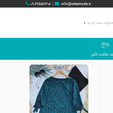
09022557306
info@nikamode.ir
0
ف شگفت انگیز