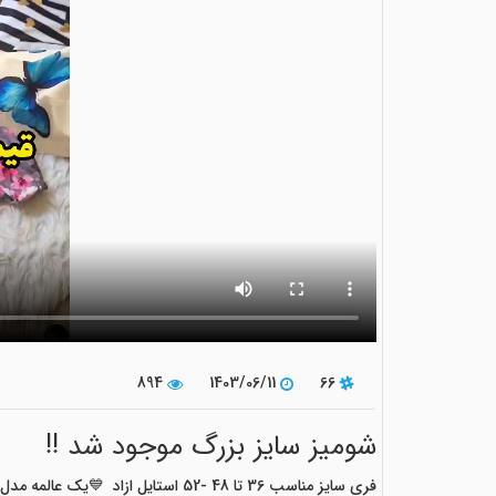
894
1403/06/11
66
شومیز سایز بزرگ موجود شد !!
فری سایز مناسب 36 تا 48 -52 استایل