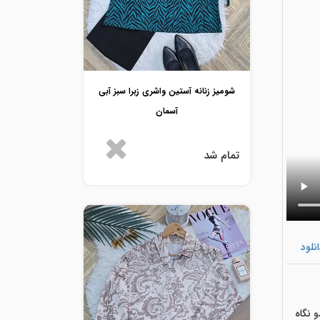
شومیز زنانه آستین واشری زبرا سبز آبی
آسمان
تمام شد
نلود
شو نگاه